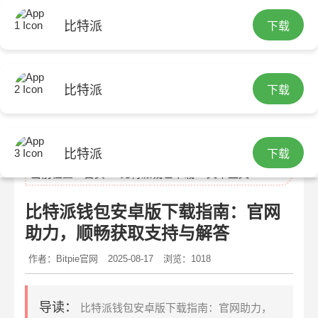
比特派
下载
比特派
下载
比特派钱包官网
比特派
下载
当前位置：
首页
>
比特派钱包下载
> 文章正文
比特派钱包安卓版下载指南：官网
助力，顺畅获取支持与解答
作者：Bitpie官网
2025-08-17
浏览：1018
导读：
比特派钱包安卓版下载指南：官网助力，