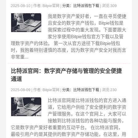
2025-08-10 | 作者: Bitpie官网 |
分类：比特派钱包下载
| 浏览:309
我是数字资产爱好者，一直在寻觅便捷
且安全的数字资产钱包，Bitpie钱包是
我探索过程中的重大发现。下面要跟大
家分享使用Bitpie钱包官方下载以及管
理数字资产的体验。 第一次从官方途径下载Bitpie钱包
时，我抱着特别谨慎的态度，因为数字资产安全对我而言
非常重...
比特派官网：数字资产存储与管理的安全便捷
通道
2025-08-09 | 作者: Bitpie官网 |
分类：比特派钱包下载
| 浏览:230
比特派官网是比特派钱包的官方进入通
道，它给用户供给了安全便利的数字资
产管理服务。在这个官网上，大家可以
接触到比特派钱包的各种功能与服务，
它是数字资产爱好者重要的互动平台。 在比特派官网，
最吸引用户的是其提供的数字资产存储功能，在这里，用