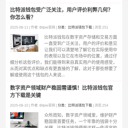
比特派钱包受广泛关注，用户评价利弊几何？
你怎么看？
2025-08-11 | 作者: Bitpie官网 |
分类：比特派钱包下载
| 浏览:251
比特派钱包在数字资产存储和交易方面
一直受到广泛关注，用户的评价和意见
让我们可以清楚地了解它在实际使用中
的表现以及它在市场中的位置，通过仔
细分析这些评价，我们能得到来自真实用户的使用感受，
从而对其优点和缺点有更直接的了解，这对于那些想要了
解或使用这个钱包的人来说...
数字资产领域财产稳固需谨慎！比特派钱包官
方下载是关键
2025-08-10 | 作者: Bitpie官网 |
分类：比特派钱包下载
| 浏览:254
众所周知，数字资产领域里，维护财产
稳固是首要任务，一个牢靠的钱袋十分
关键。比特派钱袋便是这样一件适宜的