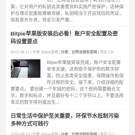
案，它对用户的私钥这类重要资料实施严密保护，这种保
护在理论层面极难被攻破，私钥相当于开启钱包的凭证，
倘若意外外泄，将会引发严重...
Bitpie苹果版安装后必看！账户安全配置及密
码设置要点
2025-08-11 | 作者: Bitpie官网 |
分类：比特派钱包官网
| 浏览:235
Bitpie苹果版安装完成，账户安全配置
非常关键。这有助于保护你的数字财
富，防止各类安全隐患，保障操作和保
存过程的安全。接下来，介绍详细的配
置要点。 要创建一个牢固的密码，这个密码需要融合文
字、数字和标点，并且最好有十二个字符以上。不要选用
常见的数字排列或出生...
日常生活中保护至关重要，环保节水抵制污染
多种方式可践行
2025-08-10 | 作者: Bitpie官网 |
分类：比特派钱包官网
| 浏览:213