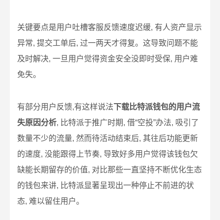
关键要点是用户吐槽客服反馈速度迟缓, 有人资产显示
异常, 提交工单后, 过一两天才得复。这导致问题不能
及时解决, 一旦用户觉得资金安全没即时受保, 用户难
免失。
有部分用户反馈,有这样说法
下载比特派钱包的用户流
失原因分析
, 比特派于推广时期, 借“空投”办法, 吸引了
数量不少的流量, 然而待活动结束后, 其往后功能更新
的速度, 没能跟得上节奏, 导致好多用户觉得该钱包欠
缺能长期留存的价值, 对比那些一直坚持不断优化生态
的钱包来讲, 比特派显著呈现出一种停止不前进的状
态, 难以留住用户。