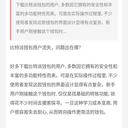
下载比特派钱包的用户, 多数因它拥有的安全性和丰
富的多功能特性而来。可是在实际操作过程里, 不少
使用者发现这款钱包的界面设计显得有点复杂。新
手用户刚接触这个钱包时...
比特派钱包用户流失，问题出在哪？
好多下载比特派钱包的用户, 多数因它拥有的安全性和
丰富的多功能特性而来。可是在实际操作过程里, 不少
使用者发现这款钱包的界面设计显得有点复杂。新手
用户刚接触这个钱包时, 仅仅是找基础的转账功能, 就
得花不少时间去摸索探寻。一旦这种学习成本变高, 用
户很容易失去耐心, 从而转向操作更简洁的钱包。