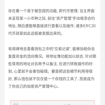
存在着一个易于被忽视的功能, 即代币管理, 当主界面
未呈现某一小币种之际, 前往“资产管理”手动增添合约
地址, 随后便能够直接进行查看以及操作, 诸多ERC20
代币就是如此这般被发掘出来的。
有规律地去查看钱包之中的“交易记录”, 能够协助你去
复盘资金的流向情况。将地址簿功能加以结合, 针对那
些常用的地址对名称予以备注, 在进行转账操作的时
刻, 心里就不会害怕输错。要是把这些细节利用得很
好, 那么钱包就不仅仅是一个存钱的工具了, 而是成为
了你自己的加密资产管理中心。