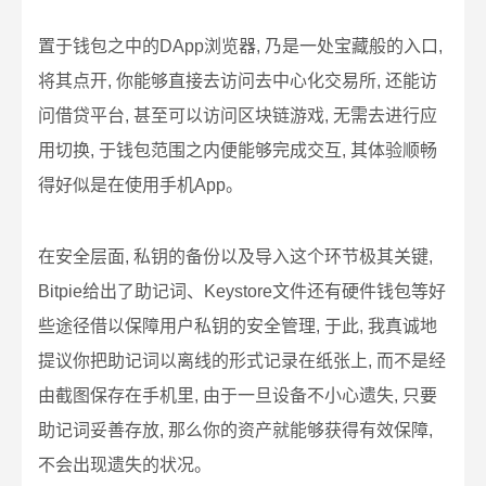
置于钱包之中的DApp浏览器, 乃是一处宝藏般的入口,
将其点开, 你能够直接去访问去中心化交易所, 还能访
问借贷平台, 甚至可以访问区块链游戏, 无需去进行应
用切换, 于钱包范围之内便能够完成交互, 其体验顺畅
得好似是在使用手机App。
在安全层面, 私钥的备份以及导入这个环节极其关键,
Bitpie给出了助记词、Keystore文件还有硬件钱包等好
些途径借以保障用户私钥的安全管理, 于此, 我真诚地
提议你把助记词以离线的形式记录在纸张上, 而不是经
由截图保存在手机里, 由于一旦设备不小心遗失, 只要
助记词妥善存放, 那么你的资产就能够获得有效保障,
不会出现遗失的状况。