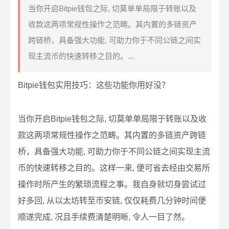
当你开启Bitpie钱包之际, 切莫单单局限于转账以及
收款这两项常规性操作之范畴。其内置的多链资产
跨链桥，具备强大功能, 可助力你于不同公链之间实
现主流币的快速转移之目的。...
Bitpie钱包实用技巧：这些功能你用好没？
当你开启Bitpie钱包之际, 切莫单单局限于转账以及收
款这两项常规性操作之范畴。其内置的多链资产跨链
桥，具备强大功能, 可助力你于不同公链之间实现主流
币的快速转移之目的。这样一来, 便可省去经由交易所
操作时所产生的繁琐流程之事。我自身就切身尝试过
好多回, 从以太坊转至币安链, 仅仅耗费几分钟时间便
顺遂完成, 况且手续费清楚明晰, 令人一目了然。